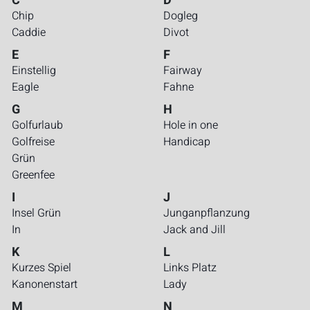
C
D
Chip
Dogleg
Caddie
Divot
E
F
Einstellig
Fairway
Eagle
Fahne
G
H
Golfurlaub
Hole in one
Golfreise
Handicap
Grün
Greenfee
I
J
Insel Grün
Junganpflanzung
In
Jack and Jill
K
L
Kurzes Spiel
Links Platz
Kanonenstart
Lady
M
N