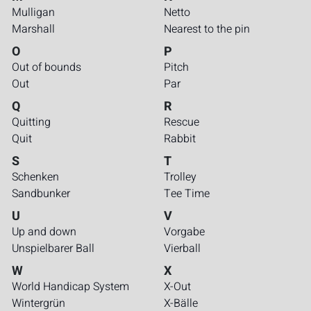
Mulligan
Netto
Marshall
Nearest to the pin
O
P
Out of bounds
Pitch
Out
Par
Q
R
Quitting
Rescue
Quit
Rabbit
S
T
Schenken
Trolley
Sandbunker
Tee Time
U
V
Up and down
Vorgabe
Unspielbarer Ball
Vierball
W
X
World Handicap System
X-Out
Wintergrün
X-Bälle