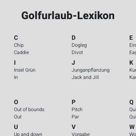
Golfurlaub-Lexikon
C
D
E
Chip
Dogleg
Ein
Caddie
Divot
Ea
I
J
K
Insel Grün
Junganpflanzung
Kur
In
Jack and Jill
Ka
O
P
Q
Out of bounds
Pitch
Qui
Out
Par
Qui
U
V
W
Up and down
Vorgabe
Wo