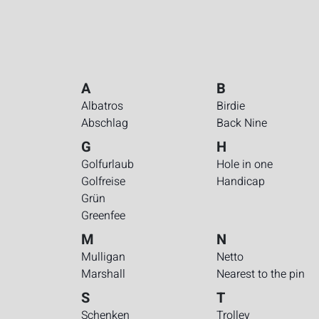
A
B
Albatros
Birdie
Abschlag
Back Nine
G
H
Golfurlaub
Hole in one
Golfreise
Handicap
Grün
Greenfee
M
N
Mulligan
Netto
Marshall
Nearest to the pin
S
T
Schenken
Trolley