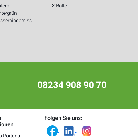
stem
X-Bälle
ntergrün
sserhinderniss
08234 908 90 70
e
Folgen Sie uns:
tionen
b Portugal