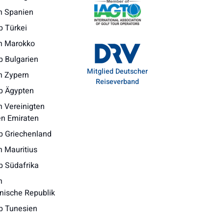
n Spanien
b Türkei
en Marokko
b Bulgarien
Mitglied Deutscher
n Zypern
Reiseverband
b Ägypten
n Vereinigten
en Emiraten
b Griechenland
n Mauritius
b Südafrika
n
nische Republik
b Tunesien