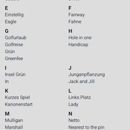
E
F
Einstellig
Fairway
Eagle
Fahne
G
H
Golfurlaub
Hole in one
Golfreise
Handicap
Grün
Greenfee
I
J
Insel Grün
Junganpflanzung
In
Jack and Jill
K
L
Kurzes Spiel
Links Platz
Kanonenstart
Lady
M
N
Mulligan
Netto
Marshall
Nearest to the pin