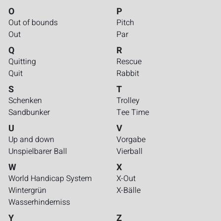
O
P
Out of bounds
Pitch
Out
Par
Q
R
Quitting
Rescue
Quit
Rabbit
S
T
Schenken
Trolley
Sandbunker
Tee Time
U
V
Up and down
Vorgabe
Unspielbarer Ball
Vierball
W
X
World Handicap System
X-Out
Wintergrün
X-Bälle
Wasserhinderniss
Y
Z