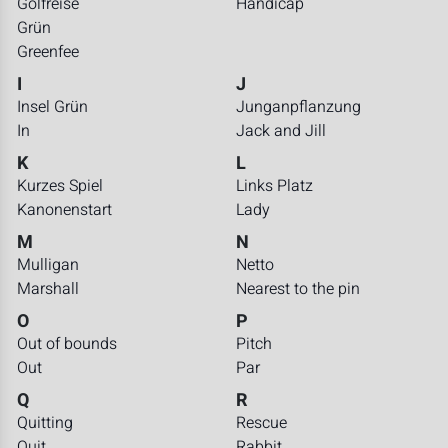
Golfreise
Handicap
Grün
Greenfee
I
J
Insel Grün
Junganpflanzung
In
Jack and Jill
K
L
Kurzes Spiel
Links Platz
Kanonenstart
Lady
M
N
Mulligan
Netto
Marshall
Nearest to the pin
O
P
Out of bounds
Pitch
Out
Par
Q
R
Quitting
Rescue
Quit
Rabbit