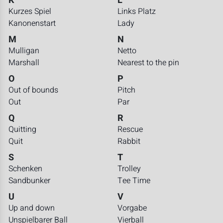
K
L
Kurzes Spiel
Links Platz
Kanonenstart
Lady
M
N
Mulligan
Netto
Marshall
Nearest to the pin
O
P
Out of bounds
Pitch
Out
Par
Q
R
Quitting
Rescue
Quit
Rabbit
S
T
Schenken
Trolley
Sandbunker
Tee Time
U
V
Up and down
Vorgabe
Unspielbarer Ball
Vierball