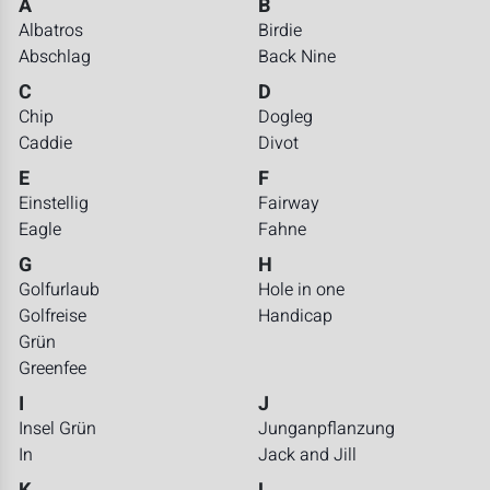
A
B
Albatros
Birdie
Abschlag
Back Nine
C
D
Chip
Dogleg
Caddie
Divot
E
F
Einstellig
Fairway
Eagle
Fahne
G
H
Golfurlaub
Hole in one
Golfreise
Handicap
Grün
Greenfee
I
J
Insel Grün
Junganpflanzung
In
Jack and Jill