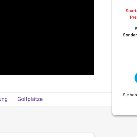
Spart
Pre
W
Sonder
Sie ha
ung
Golfplätze