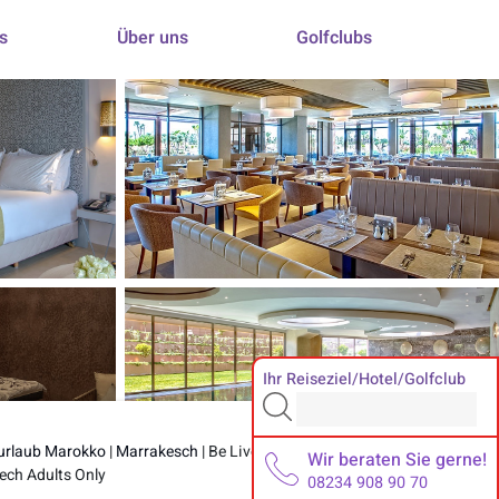
s
Über uns
Golfclubs
Ihr Reiseziel/Hotel/Golfclub
urlaub Marokko
|
Marrakesch
| Be Live Collection
Wir beraten Sie gerne!
ech Adults Only
08234 908 90 70