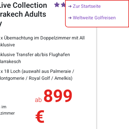
Live Collection
➜
Zur Startseite
rakech Adults
➜
Weltweite Golfreisen
y
 x Übernachtung im Doppelzimmer mit All
nklusive
nklusive Transfer ab/bis Flughafen
arrakesch
 x 18 Loch (auswahl aus Palmeraie /
ontgomerie / Royal Golf / Amelkis)
899
ab
 im
€
lzimmer