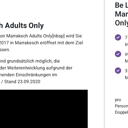
Be 
Mar
Onl
h Adults Only
ion Marrakech Adults Only[nbsp] wird Sie
7
2017 in Marrakesch eröffnet mit dem Ziel
I
ssen.
i
nd grundsätzlich möglich, die
M
 der Weiterentwicklung aufgrund der
3
ehenden Einschränkungen im
M
h / Stand 23.09.2020
pro
Person
Doppe