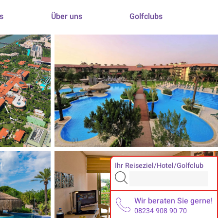
s
Über uns
Golfclubs
Ihr Reiseziel/Hotel/Golfclub
Wir beraten Sie gerne!
08234 908 90 70