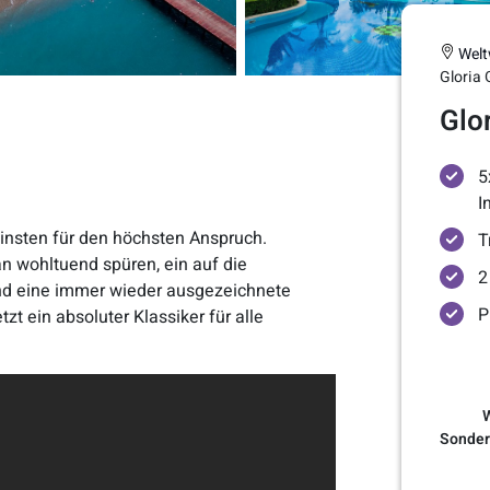
Welt
Gloria 
Glo
5
I
einsten für den höchsten Anspruch.
T
an wohltuend spüren, ein auf die
2
und eine immer wieder ausgezeichnete
P
zt ein absoluter Klassiker für alle
W
Sonder